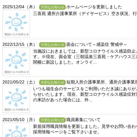
2025/12/04（木）
ホームページを更新しました
大切なお知らせ
三喜苑 通所介護事業所（デイサービス）空き状況、
2022/12/15（木）
面会について～感染症 警戒中～
大切なお知らせ
当施設におきましては、新型コロナウイルス感染防止
す。※現在、面会室（三朝温泉三喜苑・ケアハウス三
関横に新設しました。オンライ...
2021/05/22（土）
短期入所介護事業所、通所介護事業
大切なお知らせ
いつも福生会のサービスをご利用いただき誠にありが
らせいたします。現在、新型コロナウイルス感染症対
の来訪があった場合には、外...
2021/05/10（月）
職員募集について
大切なお知らせ
新規採用職員情報を更新しました。見学やお問い合わ
採用情報ページをご覧下さいませ。