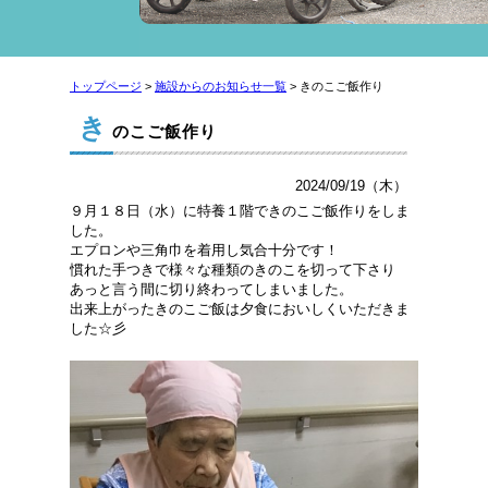
トップページ
>
施設からのお知らせ一覧
> きのこご飯作り
き
のこご飯作り
2024/09/19（木）
９月１８日（水）に特養１階できのこご飯作りをしま
した。
エプロンや三角巾を着用し気合十分です！
慣れた手つきで様々な種類のきのこを切って下さり
あっと言う間に切り終わってしまいました。
出来上がったきのこご飯は夕食においしくいただきま
した☆彡