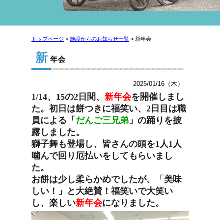
トップページ
>
施設からのお知らせ一覧
> 新年会
新
年会
2025/01/16（木）
1/14
、
15
の
2
日間、
新年会
を開催しまし
た。
初日は餅つきに福笑い、
2
日目は職
員による「
だんご三兄弟
」の踊りを披
露しました。
獅子舞も登場し、皆さんの頭を
1
人
1
人
噛んで回り厄払いをしてもらいまし
た。
お餅は少し柔らかめでしたが、「美味
しい！」と大絶賛！
福笑いで大笑い
し、楽しい
新年会
になりました。