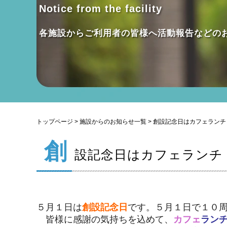
Notice from the facility
各施設からご利用者の皆様へ活動報告などの
トップページ
>
施設からのお知らせ一覧
> 創設記念日はカフェランチ
創
設記念日はカフェランチ
５月１日は
創設記念日
です。５月１日で１０
皆様に感謝の気持ちを込めて、
カフェ
ラン